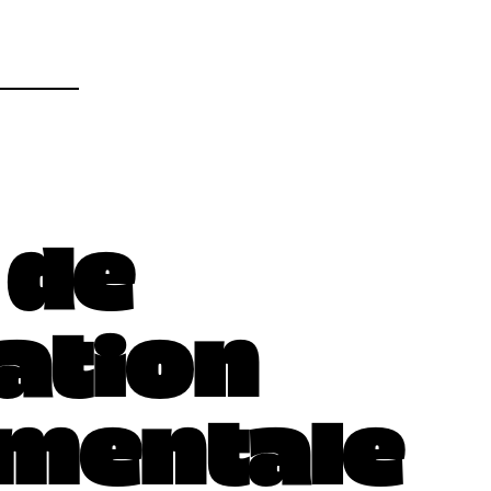
 de
ation
mentale