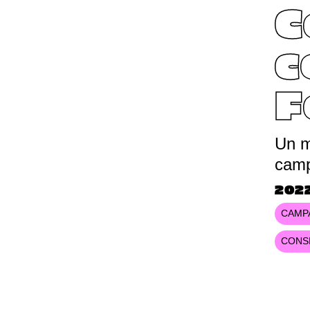
C
c
F
Un m
camp
202
CAMP
CONSE