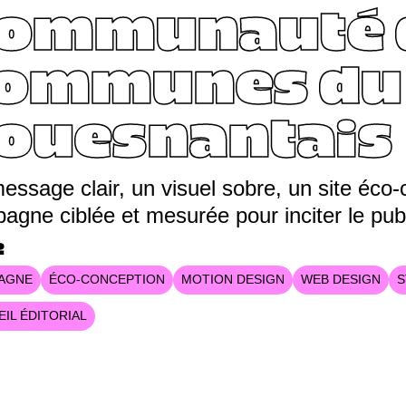
ommunauté 
ommunes du
ouesnantais
essage clair, un visuel sobre, un site éco-
agne ciblée et mesurée pour inciter le pub
2
AGNE
ÉCO-CONCEPTION
MOTION DESIGN
WEB DESIGN
S
IL ÉDITORIAL