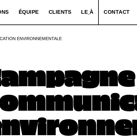
O
N
S
É
Q
U
I
P
E
C
L
I
E
N
T
S
L
E
À
C
O
N
T
A
C
T
CATION ENVIRONNEMENTALE
Campagne
communic
environne