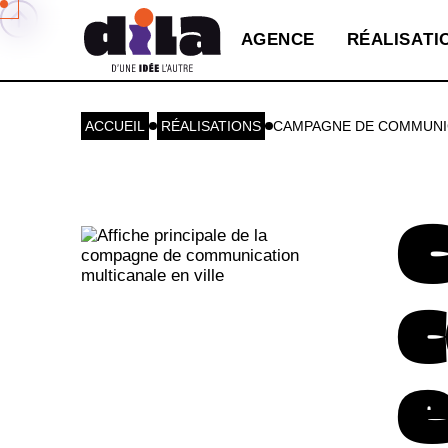
A
G
E
N
C
E
R
É
A
L
I
S
A
T
I
ACCUEIL
RÉALISATIONS
CAMPAGNE DE COMMUNI