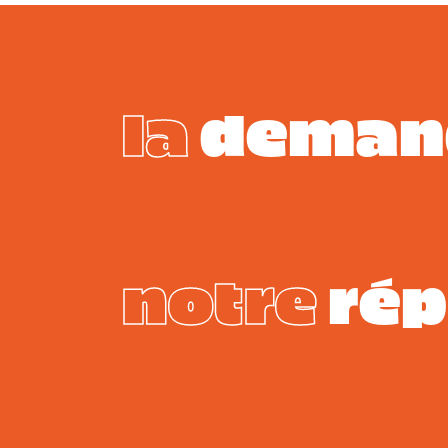
la
deman
notre
rép