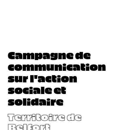
Campagne de
communication
sur l'action
sociale et
solidaire
Territoire de
Belfort