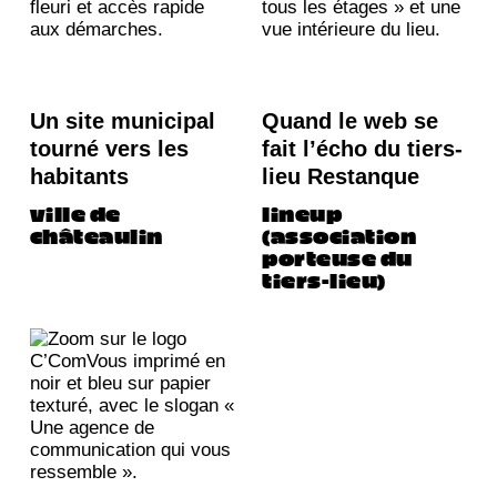
Un site municipal
Quand le web se
tourné vers les
fait l’écho du tiers-
habitants
lieu Restanque
ville de
lineup
châteaulin
(association
porteuse du
Web design
tiers-lieu)
Conseil éditorial
Stratégie
Web design
Conseil éditorial