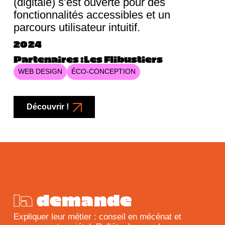
(digitale) s’est ouverte pour des
fonctionnalités accessibles et un
parcours utilisateur intuitif.
2024
Partenaires :
Les Flibustiers
WEB DESIGN
ÉCO-CONCEPTION
Découvrir !
la
demande
Expliquer leur métier : conseil en mécénat et