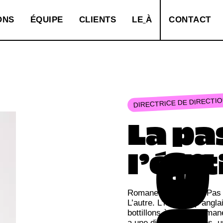
O
N
S
É
Q
U
I
P
E
C
L
I
E
N
T
S
L
E
À
C
O
N
T
A
C
T
DIRECTRICE DE DIRECTI
La pa
l’édi
Romane aime Harry. Pas l
L’autre. L’icône pop angla
bottillons à talons.Romane 
a une dizaine d’années, u