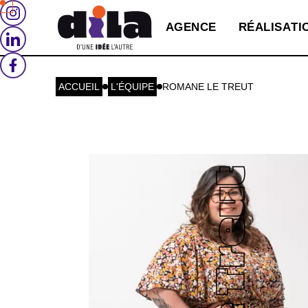
A
G
E
N
C
E
R
É
A
L
I
S
A
T
I
ACCUEIL
L'ÉQUIPE
ROMANE LE TREUT
Le Treut