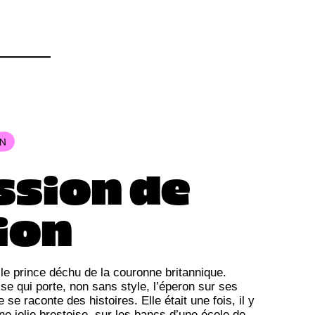
ON
ssion de
tion
e prince déchu de la couronne britannique.
ise qui porte, non sans style, l’éperon sur ses
se raconte des histoires. Elle était une fois, il y
ne jolie brestoise, sur les bancs d’une école de