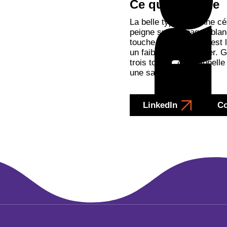
Ce qui m'anime
La belle typo, la bonne c
peigne sur les pages blan
touche à la marge. C’est là
un faible pour le papier. G
trois tomes. « On appelle 
une saga !
LinkedIn
Co