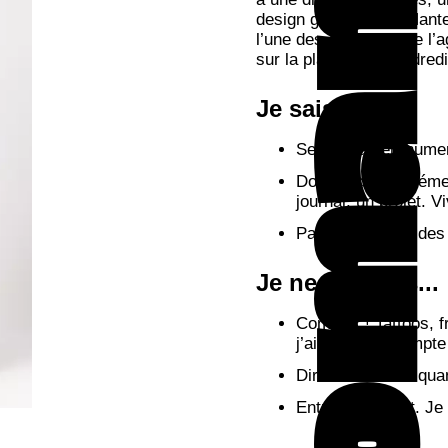
Romane
design graphique, à Nante
l’une des doyennes de l’a
sur la playlist du vendredi
Je sais...
Sentir, capter, hum
Donner ce supplémen
journal, un projet. Vi
Parler à l’oreille de
Je ne sais pas...
Compter ! Tattoos, 
j’aime, je ne compte
Dire non… sauf quan
Entrer en conflit. J